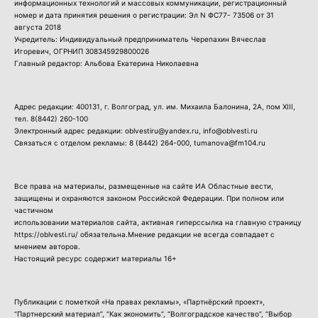
информационных технологий и массовых коммуникации, регистрационный
номер и дата принятия решения о регистрации: Эл N ФС77- 73506 от 31
августа 2018
Учредитель: Индивидуальный предприниматель Черепахин Вячеслав
Игоревич, ОГРНИП 308345929800026
Главный редактор: Альбова Екатерина Николаевна
Адрес редакции: 400131, г. Волгоград, ул. им. Михаила Балонина, 2А, пом XIII,
тел.
8(8442) 260-100
Электронный адрес редакции: oblvestiru@yandex.ru, info@oblvesti.ru
Связаться с отделом рекламы:
8 (8442) 264-000
, tumanova@fm104.ru
Все права на материалы, размещенные на сайте ИА Областные вести,
защищены и охраняются законом Российской Федерации. При полном или
частичном
использовании материалов сайта, активная гиперссылка на главную страницу
https://oblvesti.ru/ обязательна.Мнение редакции не всегда совпадает с
мнением авторов.
Настоящий ресурс содержит материалы 16+
Публикации с пометкой «На правах рекламы», «Партнёрский проект»,
“Партнерский материал”, “Как экономить”, “Волгоградское качество”, “Выбор