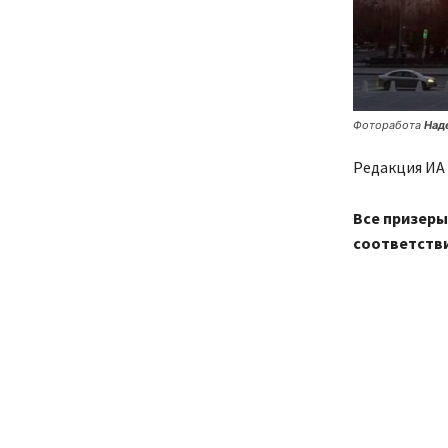
Фоторабота
Над
Редакция ИА 
Все призеры
соответств