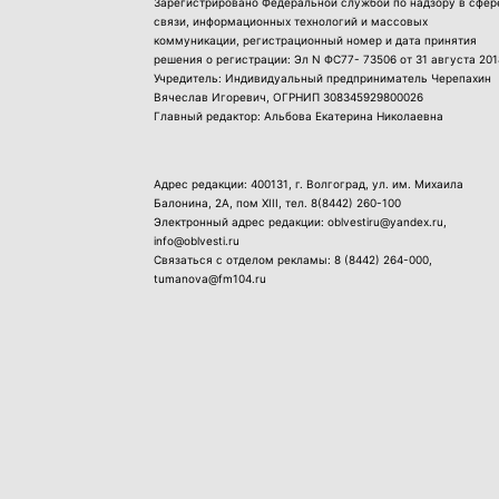
Зарегистрировано Федеральной службой по надзору в сфер
связи, информационных технологий и массовых
коммуникации, регистрационный номер и дата принятия
решения о регистрации: Эл N ФС77- 73506 от 31 августа 201
Учредитель: Индивидуальный предприниматель Черепахин
Вячеслав Игоревич, ОГРНИП 308345929800026
Главный редактор: Альбова Екатерина Николаевна
Адрес редакции: 400131, г. Волгоград, ул. им. Михаила
Балонина, 2А, пом XIII, тел.
8(8442) 260-100
Электронный адрес редакции: oblvestiru@yandex.ru,
info@oblvesti.ru
Связаться с отделом рекламы:
8 (8442) 264-000
,
tumanova@fm104.ru