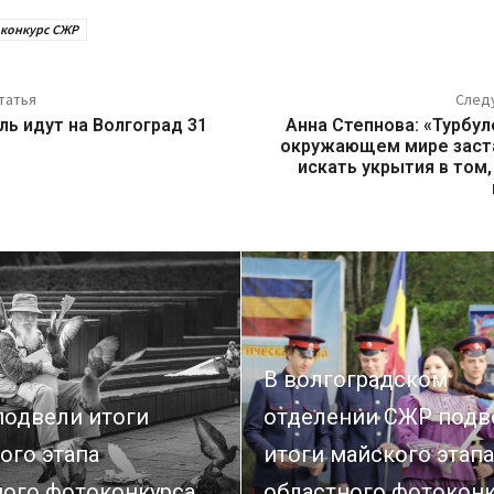
конкурс СЖР
татья
След
ль идут на Волгоград 31
Анна Степнова: «Турбул
окружающем мире заст
искать укрытия в том,
В волгоградском
подвели итоги
отделении СЖР подв
ого этапа
итоги майского этапа
ного фотоконкурса
областного фотоконк