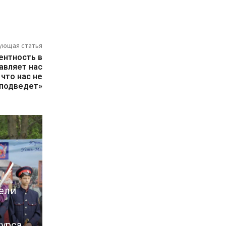
ующая статья
ентность в
авляет нас
 что нас не
подведет»
ели
урса