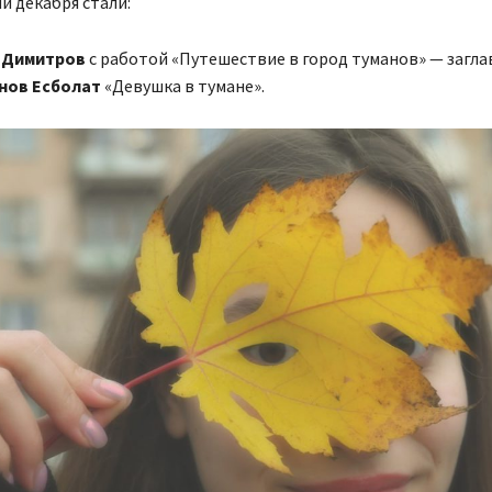
 декабря стали:
 Димитров
с работой «Путешествие в город туманов» — загла
нов Есболат
«Девушка в тумане».