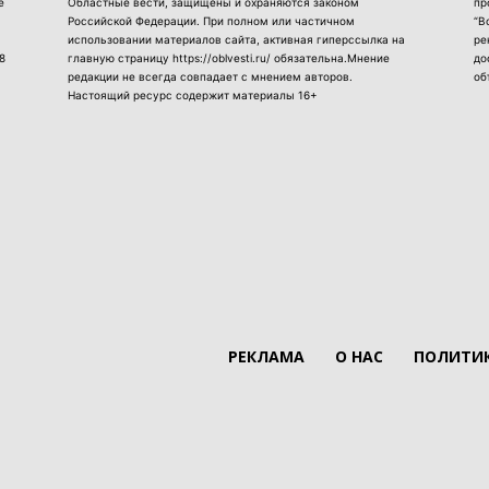
е
Областные вести, защищены и охраняются законом
пр
Российской Федерации. При полном или частичном
“В
использовании материалов сайта, активная гиперссылка на
ре
8
главную страницу https://oblvesti.ru/ обязательна.Мнение
до
редакции не всегда совпадает с мнением авторов.
об
Настоящий ресурс содержит материалы 16+
РЕКЛАМА
О НАС
ПОЛИТИК