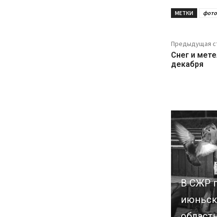
МЕТКИ
фото
Предыдущая с
Снег и мете
декабря
В СЖР 
июньск
област