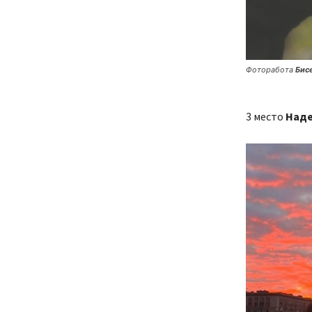
Фоторабота
Бис
3 место
Наде