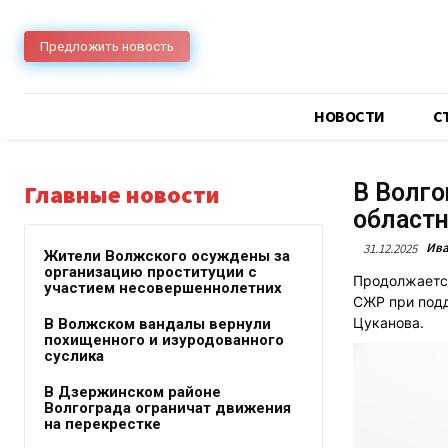
Предложить новость
НОВОСТИ
C
В Волго
Главные новости
областн
Ива
31.12.2025
Жители Волжского осуждены за
организацию проституции с
Продолжается
участием несовершеннолетних
СЖР при подд
Цуканова.
В Волжском вандалы вернули
похищенного и изуродованного
суслика
В Дзержинском районе
Волгограда ограничат движения
на перекрестке