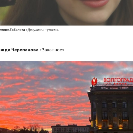
енова Есболата
«Девушка в тумане».
жда Черепанова
«Закатное»