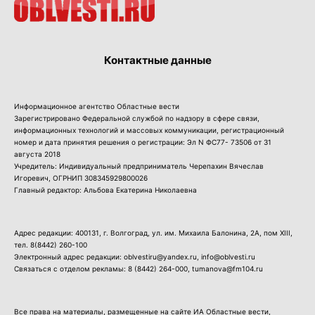
Контактные данные
Информационное агентство Областные вести
Зарегистрировано Федеральной службой по надзору в сфере связи,
информационных технологий и массовых коммуникации, регистрационный
номер и дата принятия решения о регистрации: Эл N ФС77- 73506 от 31
августа 2018
Учредитель: Индивидуальный предприниматель Черепахин Вячеслав
Игоревич, ОГРНИП 308345929800026
Главный редактор: Альбова Екатерина Николаевна
Адрес редакции: 400131, г. Волгоград, ул. им. Михаила Балонина, 2А, пом XIII,
тел.
8(8442) 260-100
Электронный адрес редакции: oblvestiru@yandex.ru, info@oblvesti.ru
Связаться с отделом рекламы:
8 (8442) 264-000
, tumanova@fm104.ru
Все права на материалы, размещенные на сайте ИА Областные вести,