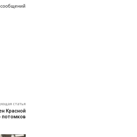
, сообщений
ующая статья
ен Красной
ю потомков