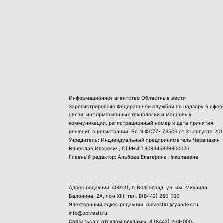
Информационное агентство Областные вести
Зарегистрировано Федеральной службой по надзору в сфер
связи, информационных технологий и массовых
коммуникации, регистрационный номер и дата принятия
решения о регистрации: Эл N ФС77- 73506 от 31 августа 201
Учредитель: Индивидуальный предприниматель Черепахин
Вячеслав Игоревич, ОГРНИП 308345929800026
Главный редактор: Альбова Екатерина Николаевна
Адрес редакции: 400131, г. Волгоград, ул. им. Михаила
Балонина, 2А, пом XIII, тел.
8(8442) 260-100
Электронный адрес редакции: oblvestiru@yandex.ru,
info@oblvesti.ru
Связаться с отделом рекламы:
8 (8442) 264-000
,