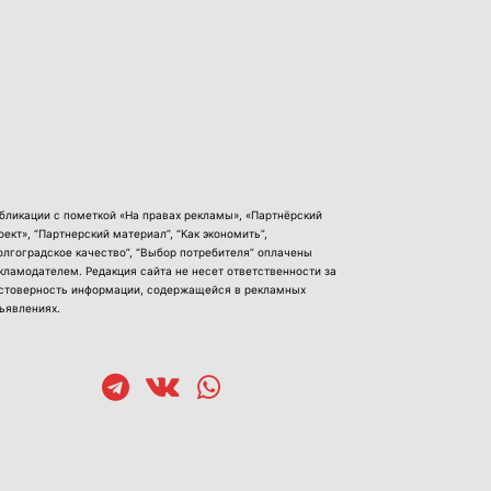
бликации с пометкой «На правах рекламы», «Партнёрский
оект», “Партнерский материал”, “Как экономить”,
олгоградское качество”, “Выбор потребителя” оплачены
кламодателем. Редакция сайта не несет ответственности за
стоверность информации, содержащейся в рекламных
ъявлениях.