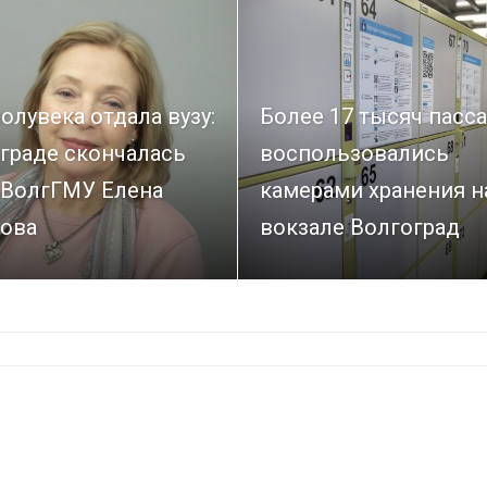
олувека отдала вузу:
Более 17 тысяч пасс
граде скончалась
воспользовались
 ВолгГМУ Елена
камерами хранения н
ова
вокзале Волгоград