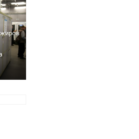
ажиров
а