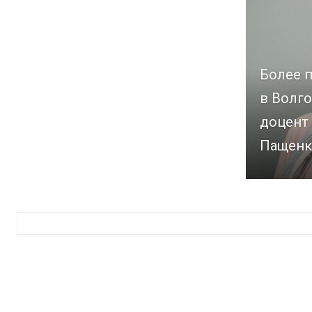
Более п
в Волго
доцент
Пащенк