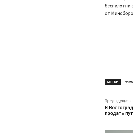
беспилотник
от Миноборо
МЕТКИ
Волг
Предыдущая с
В Волгогра
продать пу