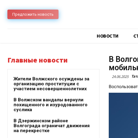
Предложить новость
НОВОСТИ
C
В Волго
Главные новости
мобиль
Тат
24.06.2025
Жители Волжского осуждены за
организацию проституции с
Воспользоват
участием несовершеннолетних
В Волжском вандалы вернули
похищенного и изуродованного
суслика
В Дзержинском районе
Волгограда ограничат движения
на перекрестке