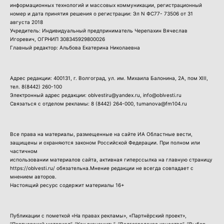
информационных технологий и массовых коммуникации, регистрационный
номер и дата принятия решения о регистрации: Эл N ФС77- 73506 от 31
августа 2018
Учредитель: Индивидуальный предприниматель Черепахин Вячеслав
Игоревич, ОГРНИП 308345929800026
Главный редактор: Альбова Екатерина Николаевна
Адрес редакции: 400131, г. Волгоград, ул. им. Михаила Балонина, 2А, пом XIII,
тел.
8(8442) 260-100
Электронный адрес редакции: oblvestiru@yandex.ru, info@oblvesti.ru
Связаться с отделом рекламы:
8 (8442) 264-000
, tumanova@fm104.ru
Все права на материалы, размещенные на сайте ИА Областные вести,
защищены и охраняются законом Российской Федерации. При полном или
частичном
использовании материалов сайта, активная гиперссылка на главную страницу
https://oblvesti.ru/ обязательна.Мнение редакции не всегда совпадает с
мнением авторов.
Настоящий ресурс содержит материалы 16+
Публикации с пометкой «На правах рекламы», «Партнёрский проект»,
“Партнерский материал”, “Как экономить”, “Волгоградское качество”, “Выбор