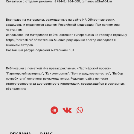
Связаться с отделом рекламы:
8 (8442) 264-000
, tumanova@fm104.ru
Все права на материалы, размещенные на сайте ИА Областные вести,
защищены и охраняются законом Российской Федерации. При полном или
частичном
использовании материалов сайта, активная гиперссылка на главную страницу
https://oblvesti.ru/ обязательна.Мнение редакции не всегда совпадает с
мнением авторов.
Настоящий ресурс содержит материалы 16+
Публикации с пометкой «На правах рекламы», «Партнёрский проект»,
“Партнерский материал”, “Как экономить”, “Волгоградское качество”, “Выбор
потребителя” оплачены рекламодателем. Редакция сайта не несет
ответственности за достоверность информации, содержащейся в рекламных
объявлениях.
РЕКЛАМА
О НАС