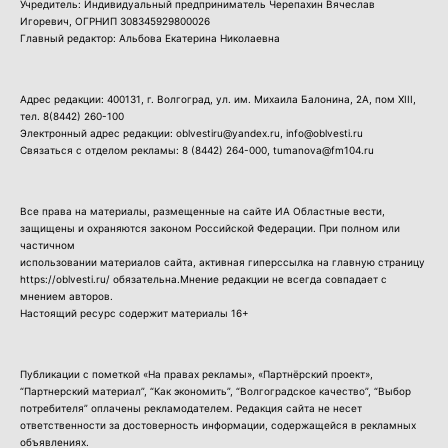
Учредитель: Индивидуальный предприниматель Черепахин Вячеслав
Игоревич, ОГРНИП 308345929800026
Главный редактор: Альбова Екатерина Николаевна
Адрес редакции: 400131, г. Волгоград, ул. им. Михаила Балонина, 2А, пом XIII,
тел.
8(8442) 260-100
Электронный адрес редакции: oblvestiru@yandex.ru, info@oblvesti.ru
Связаться с отделом рекламы:
8 (8442) 264-000
, tumanova@fm104.ru
Все права на материалы, размещенные на сайте ИА Областные вести,
защищены и охраняются законом Российской Федерации. При полном или
частичном
использовании материалов сайта, активная гиперссылка на главную страницу
https://oblvesti.ru/ обязательна.Мнение редакции не всегда совпадает с
мнением авторов.
Настоящий ресурс содержит материалы 16+
Публикации с пометкой «На правах рекламы», «Партнёрский проект»,
“Партнерский материал”, “Как экономить”, “Волгоградское качество”, “Выбор
потребителя” оплачены рекламодателем. Редакция сайта не несет
ответственности за достоверность информации, содержащейся в рекламных
объявлениях.