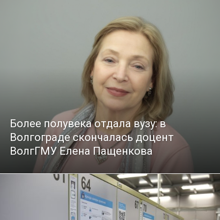
Более полувека отдала вузу: в
Волгограде скончалась доцент
ВолгГМУ Елена Пащенкова