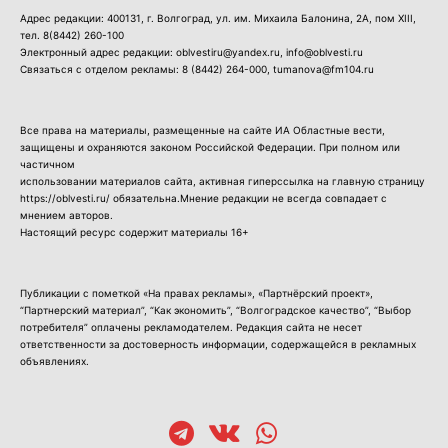
Адрес редакции: 400131, г. Волгоград, ул. им. Михаила Балонина, 2А, пом XIII,
тел.
8(8442) 260-100
Электронный адрес редакции: oblvestiru@yandex.ru, info@oblvesti.ru
Связаться с отделом рекламы:
8 (8442) 264-000
, tumanova@fm104.ru
Все права на материалы, размещенные на сайте ИА Областные вести,
защищены и охраняются законом Российской Федерации. При полном или
частичном
использовании материалов сайта, активная гиперссылка на главную страницу
https://oblvesti.ru/ обязательна.Мнение редакции не всегда совпадает с
мнением авторов.
Настоящий ресурс содержит материалы 16+
Публикации с пометкой «На правах рекламы», «Партнёрский проект»,
“Партнерский материал”, “Как экономить”, “Волгоградское качество”, “Выбор
потребителя” оплачены рекламодателем. Редакция сайта не несет
ответственности за достоверность информации, содержащейся в рекламных
объявлениях.