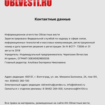
Контактные данные
Информационное агентство Областные вести
Зарегистрировано Федеральной службой по надзору в сфере связи,
информационных технологий и массовых коммуникации, регистрационный
номер и дата принятия решения о регистрации: Эл N ФС77- 73506 от 31
августа 2018
Учредитель: Индивидуальный предприниматель Черепахин Вячеслав
Игоревич, ОГРНИП 308345929800026
Главный редактор: Альбова Екатерина Николаевна
Адрес редакции: 400131, г. Волгоград, ул. им. Михаила Балонина, 2А, пом XIII,
тел.
8(8442) 260-100
Электронный адрес редакции: oblvestiru@yandex.ru, info@oblvesti.ru
Связаться с отделом рекламы:
8 (8442) 264-000
, tumanova@fm104.ru
Все права на материалы, размещенные на сайте ИА Областные вести,