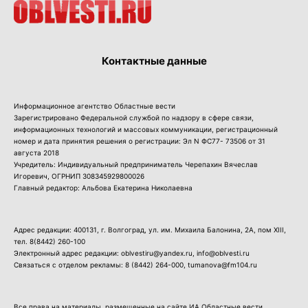
Контактные данные
Информационное агентство Областные вести
Зарегистрировано Федеральной службой по надзору в сфере связи,
информационных технологий и массовых коммуникации, регистрационный
номер и дата принятия решения о регистрации: Эл N ФС77- 73506 от 31
августа 2018
Учредитель: Индивидуальный предприниматель Черепахин Вячеслав
Игоревич, ОГРНИП 308345929800026
Главный редактор: Альбова Екатерина Николаевна
Адрес редакции: 400131, г. Волгоград, ул. им. Михаила Балонина, 2А, пом XIII,
тел.
8(8442) 260-100
Электронный адрес редакции: oblvestiru@yandex.ru, info@oblvesti.ru
Связаться с отделом рекламы:
8 (8442) 264-000
, tumanova@fm104.ru
Все права на материалы, размещенные на сайте ИА Областные вести,