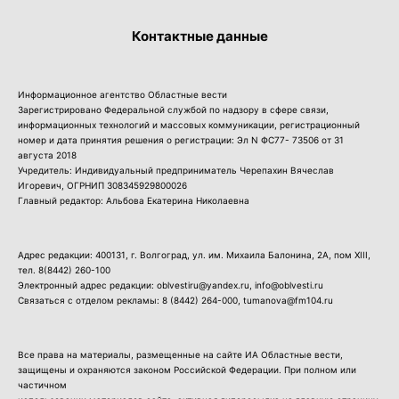
Контактные данные
Информационное агентство Областные вести
Зарегистрировано Федеральной службой по надзору в сфере связи,
информационных технологий и массовых коммуникации, регистрационный
номер и дата принятия решения о регистрации: Эл N ФС77- 73506 от 31
августа 2018
Учредитель: Индивидуальный предприниматель Черепахин Вячеслав
Игоревич, ОГРНИП 308345929800026
Главный редактор: Альбова Екатерина Николаевна
Адрес редакции: 400131, г. Волгоград, ул. им. Михаила Балонина, 2А, пом XIII,
тел.
8(8442) 260-100
Электронный адрес редакции: oblvestiru@yandex.ru, info@oblvesti.ru
Связаться с отделом рекламы:
8 (8442) 264-000
, tumanova@fm104.ru
Все права на материалы, размещенные на сайте ИА Областные вести,
защищены и охраняются законом Российской Федерации. При полном или
частичном