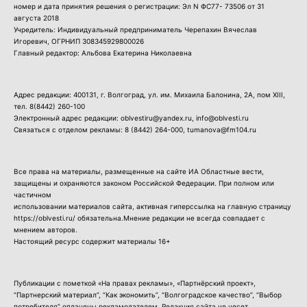
номер и дата принятия решения о регистрации: Эл N ФС77- 73506 от 31
августа 2018
Учредитель: Индивидуальный предприниматель Черепахин Вячеслав
Игоревич, ОГРНИП 308345929800026
Главный редактор: Альбова Екатерина Николаевна
Адрес редакции: 400131, г. Волгоград, ул. им. Михаила Балонина, 2А, пом XIII,
тел.
8(8442) 260-100
Электронный адрес редакции: oblvestiru@yandex.ru, info@oblvesti.ru
Связаться с отделом рекламы:
8 (8442) 264-000
, tumanova@fm104.ru
Все права на материалы, размещенные на сайте ИА Областные вести,
защищены и охраняются законом Российской Федерации. При полном или
частичном
использовании материалов сайта, активная гиперссылка на главную страницу
https://oblvesti.ru/ обязательна.Мнение редакции не всегда совпадает с
мнением авторов.
Настоящий ресурс содержит материалы 16+
Публикации с пометкой «На правах рекламы», «Партнёрский проект»,
“Партнерский материал”, “Как экономить”, “Волгоградское качество”, “Выбор
потребителя” оплачены рекламодателем. Редакция сайта не несет