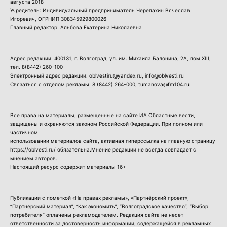
августа 2018
Учредитель: Индивидуальный предприниматель Черепахин Вячеслав
Игоревич, ОГРНИП 308345929800026
Главный редактор: Альбова Екатерина Николаевна
Адрес редакции: 400131, г. Волгоград, ул. им. Михаила Балонина, 2А, пом XIII,
тел.
8(8442) 260-100
Электронный адрес редакции: oblvestiru@yandex.ru, info@oblvesti.ru
Связаться с отделом рекламы:
8 (8442) 264-000
, tumanova@fm104.ru
Все права на материалы, размещенные на сайте ИА Областные вести,
защищены и охраняются законом Российской Федерации. При полном или
частичном
использовании материалов сайта, активная гиперссылка на главную страницу
https://oblvesti.ru/ обязательна.Мнение редакции не всегда совпадает с
мнением авторов.
Настоящий ресурс содержит материалы 16+
Публикации с пометкой «На правах рекламы», «Партнёрский проект»,
“Партнерский материал”, “Как экономить”, “Волгоградское качество”, “Выбор
потребителя” оплачены рекламодателем. Редакция сайта не несет
ответственности за достоверность информации, содержащейся в рекламных