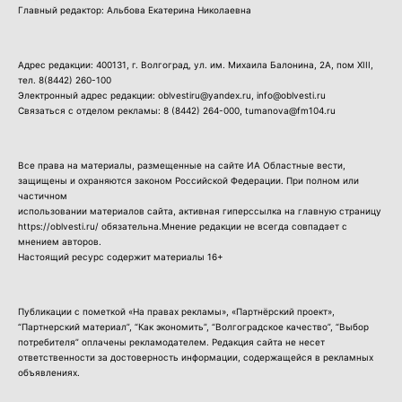
Главный редактор: Альбова Екатерина Николаевна
Адрес редакции: 400131, г. Волгоград, ул. им. Михаила Балонина, 2А, пом XIII,
тел.
8(8442) 260-100
Электронный адрес редакции: oblvestiru@yandex.ru, info@oblvesti.ru
Связаться с отделом рекламы:
8 (8442) 264-000
, tumanova@fm104.ru
Все права на материалы, размещенные на сайте ИА Областные вести,
защищены и охраняются законом Российской Федерации. При полном или
частичном
использовании материалов сайта, активная гиперссылка на главную страницу
https://oblvesti.ru/ обязательна.Мнение редакции не всегда совпадает с
мнением авторов.
Настоящий ресурс содержит материалы 16+
Публикации с пометкой «На правах рекламы», «Партнёрский проект»,
“Партнерский материал”, “Как экономить”, “Волгоградское качество”, “Выбор
потребителя” оплачены рекламодателем. Редакция сайта не несет
ответственности за достоверность информации, содержащейся в рекламных
объявлениях.