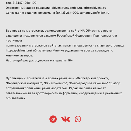
тел.
8(8442) 260-100
Электронный адрес редакции: oblvestiru@yandex.ru, info@oblvesti.ru
Связаться с отделом рекламы:
8 (8442) 264-000
, tumanova@fm104.ru
Все права на материалы, размещенные на сайте ИА Областные вести,
защищены и охраняются законом Российской Федерации. При полном или
частичном
использовании материалов сайта, активная гиперссылка на главную страницу
https://oblvesti.ru/ обязательна.Мнение редакции не всегда совпадает с
мнением авторов.
Настоящий ресурс содержит материалы 16+
Публикации с пометкой «На правах рекламы», «Партнёрский проект»,
“Партнерский материал”, “Как экономить”, “Волгоградское качество”, “Выбор
потребителя” оплачены рекламодателем. Редакция сайта не несет
ответственности за достоверность информации, содержащейся в рекламных
объявлениях.