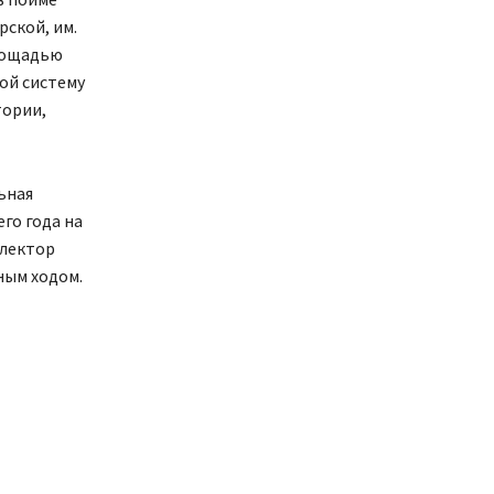
ской, им.
площадью
ой систему
тории,
ьная
го года на
ллектор
ным ходом.