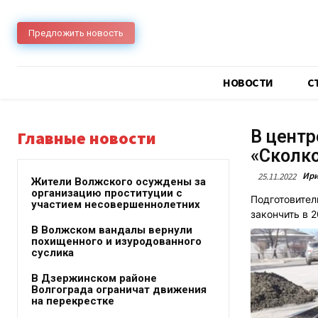
Предложить новость
НОВОСТИ
C
В центр
Главные новости
«Сколко
Ири
25.11.2022
Жители Волжского осуждены за
организацию проституции с
Подготовител
участием несовершеннолетних
закончить в 2
В Волжском вандалы вернули
похищенного и изуродованного
суслика
В Дзержинском районе
Волгограда ограничат движения
на перекрестке