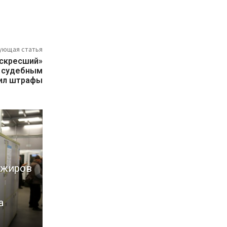
ующая статья
оскресший»
 судебным
тил штрафы
ажиров
а