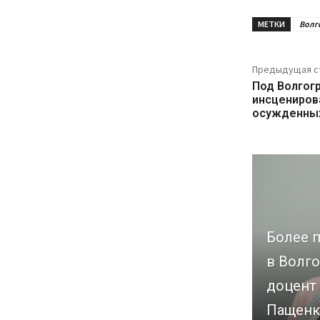
МЕТКИ
Волг
Предыдущая с
Под Волгог
инсцениров
осужденных
Более п
в Волго
доцент
Пащенк