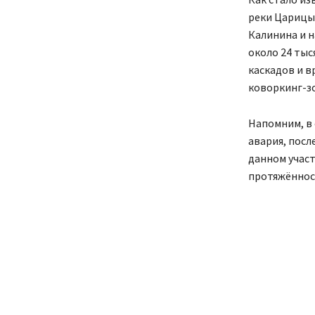
реки Царицы 
Калинина и 
около 24 тыс
каскадов и в
коворкинг-з
Напомним, в
авария, посл
данном учас
протяжённост