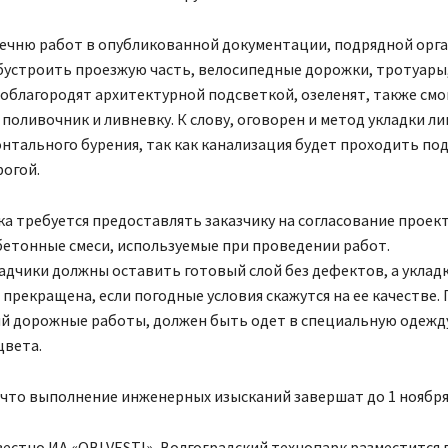
речню работ в опубликованной документации, подрядной орг
устроить проезжую часть, велосипедные дорожки, тротуары,
облагородят архитектурной подсветкой, озеленят, также см
поливочник и ливневку. К слову, оговорен и метод укладки л
нтального бурения, так как канализация будет проходить по
огой.
а требуется предоставлять заказчику на согласование проек
бетонные смеси, используемые при проведении работ.
дчики должны оставить готовый слой без дефектов, а уклад
прекращена, если погодные условия скажутся на ее качестве. 
 дорожные работы, должен быть одет в специальную одежду
цвета.
что выполнение инженерных изысканий завершат до 1 ноября 
вестно ИА «OBLVESTI», Волгоградский технопарк разместится 