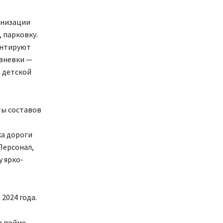
анизации
 парковку.
онтируют
ивневки —
д детской
ты составов
ка дороги
Персонал,
 ярко-
2024 года.
в пойме