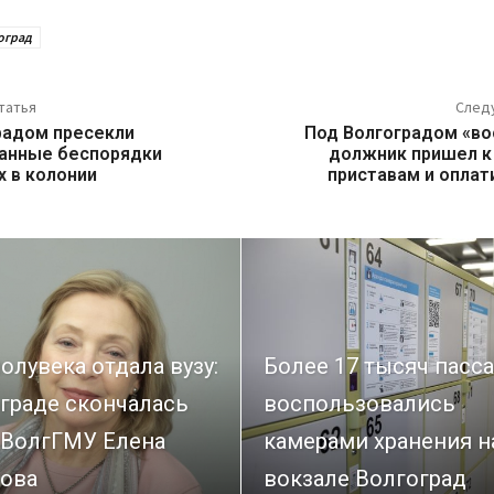
оград
татья
След
радом пресекли
Под Волгоградом «в
анные беспорядки
должник пришел к
 в колонии
приставам и опла
олувека отдала вузу:
Более 17 тысяч пасс
граде скончалась
воспользовались
 ВолгГМУ Елена
камерами хранения н
ова
вокзале Волгоград