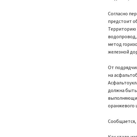
Согласно пе
предстоит об
Территорию 
водопровод, 
метод горизо
железной дор
От подрядчик
на асфальто
Асфальтоукла
должна быть 
выполняющий
оранжевого 
Сообщается, 
Как стало из