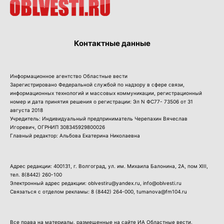
Контактные данные
Информационное агентство Областные вести
Зарегистрировано Федеральной службой по надзору в сфере связи,
информационных технологий и массовых коммуникации, регистрационный
номер и дата принятия решения о регистрации: Эл N ФС77- 73506 от 31
августа 2018
Учредитель: Индивидуальный предприниматель Черепахин Вячеслав
Игоревич, ОГРНИП 308345929800026
Главный редактор: Альбова Екатерина Николаевна
Адрес редакции: 400131, г. Волгоград, ул. им. Михаила Балонина, 2А, пом XIII,
тел.
8(8442) 260-100
Электронный адрес редакции: oblvestiru@yandex.ru, info@oblvesti.ru
Связаться с отделом рекламы:
8 (8442) 264-000
, tumanova@fm104.ru
Все права на материалы, размещенные на сайте ИА Областные вести,