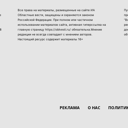
Все права на материалы, размещенные на сайте ИА
Пу
е
Областные вести, защищены и охраняются законом
пр
Российской Федерации. При полном или частичном
“В
использовании материалов сайта, активная гиперссылка на
ре
8
главную страницу https://oblvesti.ru/ обязательна.Мнение
до
редакции не всегда совпадает с мнением авторов.
об
Настоящий ресурс содержит материалы 16+
РЕКЛАМА
О НАС
ПОЛИТИК