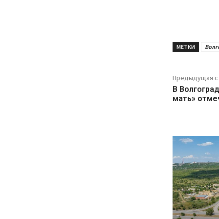
МЕТКИ
Волг
Предыдущая с
В Волгогра
мать» отме