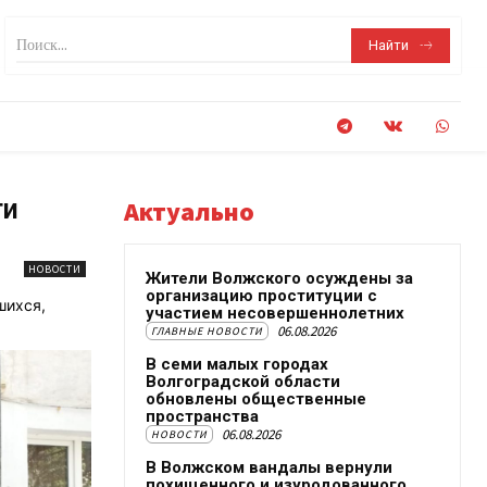
Поиск...
Найти
ти
Актуально
НОВОСТИ
Жители Волжского осуждены за
организацию проституции с
шихся,
участием несовершеннолетних
06.08.2026
ГЛАВНЫЕ НОВОСТИ
В семи малых городах
Волгоградской области
обновлены общественные
пространства
06.08.2026
НОВОСТИ
В Волжском вандалы вернули
похищенного и изуродованного