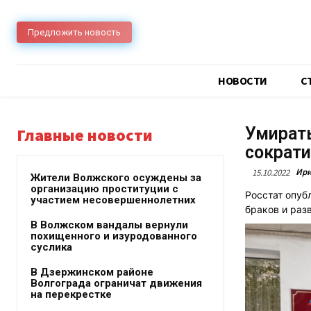
Предложить новость
НОВОСТИ
C
Умирать
Главные новости
сократи
Ири
15.10.2022
Жители Волжского осуждены за
организацию проституции с
Росстат опуб
участием несовершеннолетних
браков и разв
В Волжском вандалы вернули
похищенного и изуродованного
суслика
В Дзержинском районе
Волгограда ограничат движения
на перекрестке