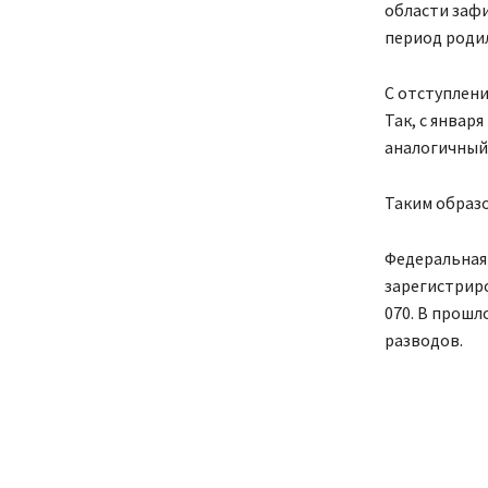
области зафи
период родил
С отступлен
Так, с января
аналогичный 
Таким образо
Федеральная
зарегистриро
070. В прошл
разводов.