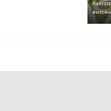
Волгогр
вызовы