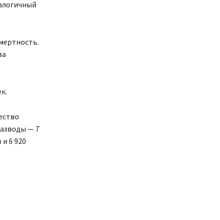
налогичный
мертность.
за
к.
ество
разводы — 7
и 6 920