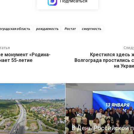
Подписаться
оградская область
рождаемость
Ростат
смертность
татья
След
де монумент «Родина-
Крестился здесь ж
чает 55-летие
Волгограда простились 
на Укра
В День Российской п