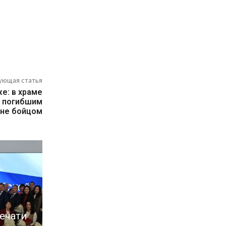
ующая статья
е: в храме
с погибшим
ине бойцом
ечати