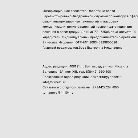
Информационное агентство Областные вести
Зарегистрировано Федеральной службой по надзору в сфер
связи, информационных технологий и массовых
коммуникации, регистрационный номер и дата принятия
решения о регистрации: Эл N ФС77- 73506 от 31 августа 201
Учредитель: Индивидуальный предприниматель Черепахин
Вячеслав Игоревич, ОГРНИП 308345929800026
Главный редактор: Альбова Екатерина Николаевна
Адрес редакции: 400131, г. Волгоград, ул. им. Михаила
Балонина, 2А, пом XIII, тел.
8(8442) 260-100
Электронный адрес редакции: oblvestiru@yandex.ru,
info@oblvesti.ru
Связаться с отделом рекламы:
8 (8442) 264-000
,
tumanova@fm104.ru