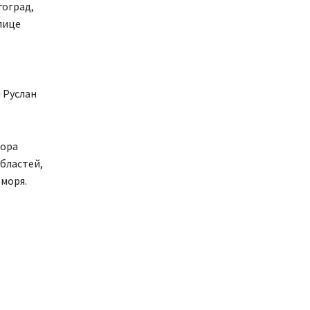
гоград,
лице
 Руслан
зора
бластей,
моря.