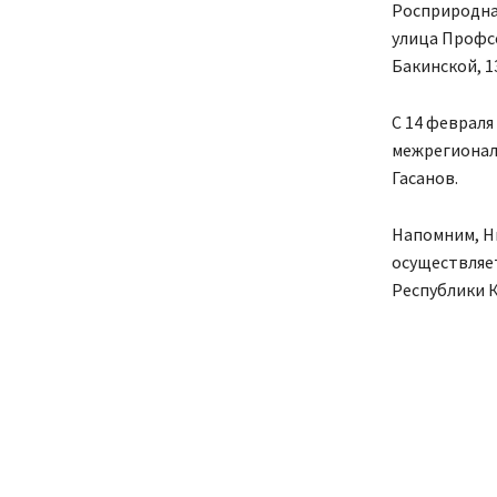
Росприроднад
улица Профсо
Бакинской, 1
С 14 февраля
межрегионал
Гасанов.
Напомним, Н
осуществляе
Республики К