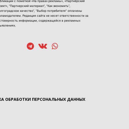
бликации с пометкой «На правах рекламы», «Партнёрский
оект», “Партнерский материал”, “Как экономить”,
олгоградское качество”, “Выбор потребителя” оплачены
кламодателем. Редакция сайта не несет ответственности за
стоверность информации, содержащейся в рекламных
ъявлениях.
А ОБРАБОТКИ ПЕРСОНАЛЬНЫХ ДАННЫХ