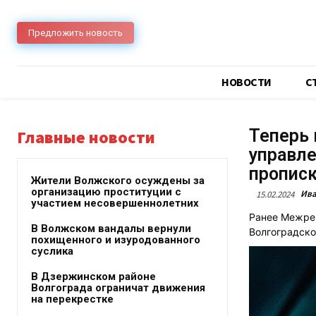
Предложить новость
НОВОСТИ
C
Теперь 
Главные новости
управле
пропис
Жители Волжского осуждены за
организацию проституции с
Ива
15.02.2024
участием несовершеннолетних
Ранее Межрег
В Волжском вандалы вернули
Волгоградско
похищенного и изуродованного
суслика
В Дзержинском районе
Волгограда ограничат движения
на перекрестке