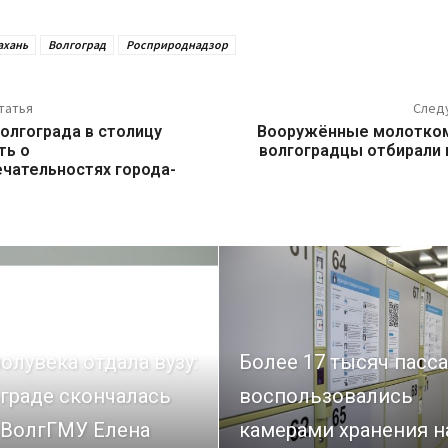
ахань
Волгоград
Росприроднадзор
татья
След
Волгограда в столицу
Вооружённые молотко
ть о
волгоградцы отбирали 
чательностях города-
олувека отдала вузу:
Более 17 тысяч пасс
граде скончалась
воспользовались
 ВолгГМУ Елена
камерами хранения н