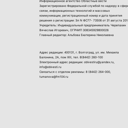
Информационное агентство Областные вести
Зарегистрировано Федеральной службой по надзору в сфер
связи, информационных технологий и массовых
коммуникации, регистрационный номер и дата принятия
решения о регистрации: Эл N ФС77- 73506 от 31 августа 201
Учредитель: Индивидуальный предприниматель Черепахин
Вячеслав Игоревич, ОГРНИП 308345929800026
Главный редактор: Альбова Екатерина Николаевна
Адрес редакции: 400131, г. Волгоград, ул. им. Михаила
Балонина, 2А, пом XIII, тел.
8(8442) 260-100
Электронный адрес редакции: oblvestiru@yandex.ru,
info@oblvesti.ru
Связаться с отделом рекламы:
8 (8442) 264-000
,
tumanova@fm104.ru