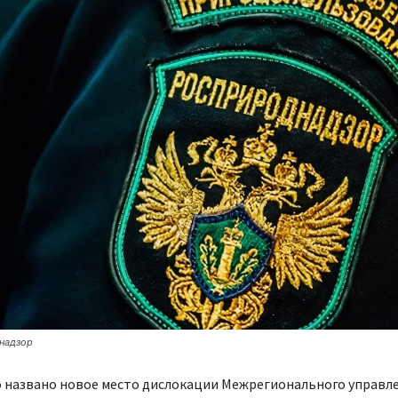
надзор
о названо новое место дислокации Межрегионального управл