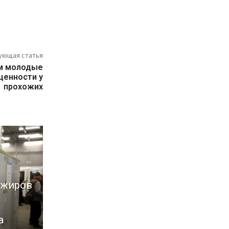
ующая статья
м молодые
ценности у
прохожих
ажиров
а