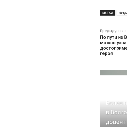
МЕТКИ
Астр
Предыдущая с
По пути из 
можно узна
достоприме
героя
Более п
в Волго
доцент