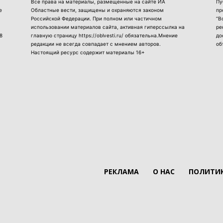
Все права на материалы, размещенные на сайте ИА
Пу
е
Областные вести, защищены и охраняются законом
пр
Российской Федерации. При полном или частичном
“В
использовании материалов сайта, активная гиперссылка на
ре
8
главную страницу https://oblvesti.ru/ обязательна.Мнение
до
редакции не всегда совпадает с мнением авторов.
об
Настоящий ресурс содержит материалы 16+
РЕКЛАМА
О НАС
ПОЛИТИК