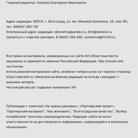
Главный редактор: Альбова Екатерина Николаевна
Адрес редакции: 400131, г. Волгоград, ул. им. Михаила Балонина, 2А, пом XIII,
тел.
8(8442) 260-100
Электронный адрес редакции: oblvestiru@yandex.ru, info@oblvesti.ru
Связаться с отделом рекламы:
8 (8442) 264-000
, tumanova@fm104.ru
Все права на материалы, размещенные на сайте ИА Областные вести,
защищены и охраняются законом Российской Федерации. При полном или
частичном
использовании материалов сайта, активная гиперссылка на главную страницу
https://oblvesti.ru/ обязательна.Мнение редакции не всегда совпадает с
мнением авторов.
Настоящий ресурс содержит материалы 16+
Публикации с пометкой «На правах рекламы», «Партнёрский проект»,
“Партнерский материал”, “Как экономить”, “Волгоградское качество”, “Выбор
потребителя” оплачены рекламодателем. Редакция сайта не несет
ответственности за достоверность информации, содержащейся в рекламных
объявлениях.