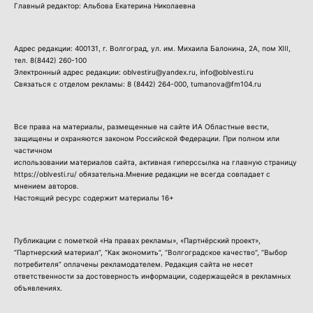
Главный редактор: Альбова Екатерина Николаевна
Адрес редакции: 400131, г. Волгоград, ул. им. Михаила Балонина, 2А, пом XIII,
тел.
8(8442) 260-100
Электронный адрес редакции: oblvestiru@yandex.ru, info@oblvesti.ru
Связаться с отделом рекламы:
8 (8442) 264-000
, tumanova@fm104.ru
Все права на материалы, размещенные на сайте ИА Областные вести,
защищены и охраняются законом Российской Федерации. При полном или
частичном
использовании материалов сайта, активная гиперссылка на главную страницу
https://oblvesti.ru/ обязательна.Мнение редакции не всегда совпадает с
мнением авторов.
Настоящий ресурс содержит материалы 16+
Публикации с пометкой «На правах рекламы», «Партнёрский проект»,
“Партнерский материал”, “Как экономить”, “Волгоградское качество”, “Выбор
потребителя” оплачены рекламодателем. Редакция сайта не несет
ответственности за достоверность информации, содержащейся в рекламных
объявлениях.