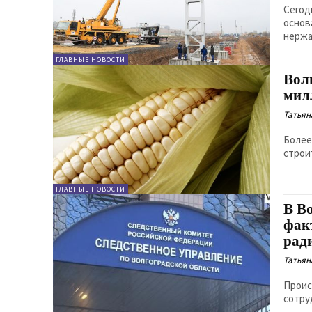
Сегод
основ
нержа
ГЛАВНЫЕ НОВОСТИ
Вол
мил
Татьян
Более
строи
ГЛАВНЫЕ НОВОСТИ
В В
факт
рад
Татьян
Проис
сотру