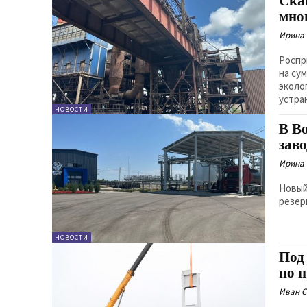
Ска
мно
Ирина
Роспр
на су
эколо
устра
НОВОСТИ
В В
зав
Ирина
Новый
резер
НОВОСТИ
Под
по 
Иван 