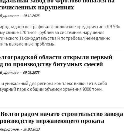
ндальный завод во Фролово попался на
гочисленных нарушениях
 Будникова
-
10.12.2025
ироднадзор оштрафовал фроловское предприятие «ДЭМЗ»
мму свыше 170 тысяч рублей за системные нарушения
гического законодательства и потребовал немедленно
нить выявленные проблемы.
олгоградской области открыли первый
од по производству битумных смесей
 Будникова
-
09.08.2023
 и уникальный для региона комплекс включает в себя
вуарный парк с общим объемом хранения 9000 тонн.
 Волгоградом начато строительство завода
производству нержавеющего проката
Спиридонов
-
30.03.2023