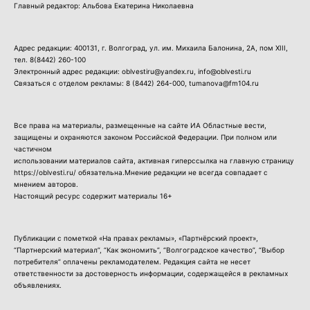
Главный редактор: Альбова Екатерина Николаевна
Адрес редакции: 400131, г. Волгоград, ул. им. Михаила Балонина, 2А, пом XIII,
тел.
8(8442) 260-100
Электронный адрес редакции: oblvestiru@yandex.ru, info@oblvesti.ru
Связаться с отделом рекламы:
8 (8442) 264-000
, tumanova@fm104.ru
Все права на материалы, размещенные на сайте ИА Областные вести,
защищены и охраняются законом Российской Федерации. При полном или
частичном
использовании материалов сайта, активная гиперссылка на главную страницу
https://oblvesti.ru/ обязательна.Мнение редакции не всегда совпадает с
мнением авторов.
Настоящий ресурс содержит материалы 16+
Публикации с пометкой «На правах рекламы», «Партнёрский проект»,
“Партнерский материал”, “Как экономить”, “Волгоградское качество”, “Выбор
потребителя” оплачены рекламодателем. Редакция сайта не несет
ответственности за достоверность информации, содержащейся в рекламных
объявлениях.