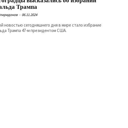
гоградцы высказались об избрании
альда Трампа
Спиридонов
-
06.11.2024
ой новостью сегодняшнего дня в мире стало избрание
ьда Трампа 47-м президентом США.