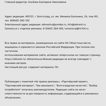
Главный редактор: Альбова Екатерина Николаевна
Адрес редакции: 400131, г. Волгоград, ул. им. Михаила Балонина, 2А, пом XIII,
тел.
8(8442) 260-100
Электронный адрес редакции: oblvestiru@yandex.ru, info@oblvesti.ru
Связаться с отделом рекламы:
8 (8442) 264-000
, tumanova@fm104.ru
Все права на материалы, размещенные на сайте ИА Областные вести,
защищены и охраняются законом Российской Федерации. При полном или
частичном
использовании материалов сайта, активная гиперссылка на главную страницу
https://oblvesti.ru/ обязательна.Мнение редакции не всегда совпадает с
мнением авторов.
Настоящий ресурс содержит материалы 16+
Публикации с пометкой «На правах рекламы», «Партнёрский проект»,
“Партнерский материал”, “Как экономить”, “Волгоградское качество”, “Выбор
потребителя” оплачены рекламодателем. Редакция сайта не несет
ответственности за достоверность информации, содержащейся в рекламных
объявлениях.