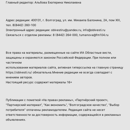
Главный редактор: Альбова Екатерина Николаевна
Адрес редакции: 400131, г. Волгоград, ул. им. Михаила Балонина, 2А, пом XIII,
тел.
8(8442) 260-100
Электронный адрес редакции: oblvestiru@yandex.ru, info@oblvesti.ru
Связаться с отделом рекламы:
8 (8442) 264-000
, tumanova@fm104.ru
Все права на материалы, размещенные на сайте ИА Областные вести,
защищены и охраняются законом Российской Федерации. При полном или
частичном
использовании материалов сайта, активная гиперссылка на главную страницу
https://oblvesti.ru/ обязательна.Мнение редакции не всегда совпадает с
мнением авторов.
Настоящий ресурс содержит материалы 16+
Публикации с пометкой «На правах рекламы», «Партнёрский проект»,
“Партнерский материал”, “Как экономить”, “Волгоградское качество”, “Выбор
потребителя” оплачены рекламодателем. Редакция сайта не несет
ответственности за достоверность информации, содержащейся в рекламных
объявлениях.