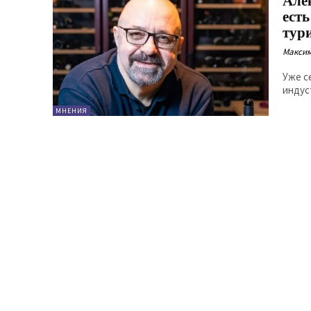
Але
ест
тур
Максим
Уже с
индус
МНЕНИЯ