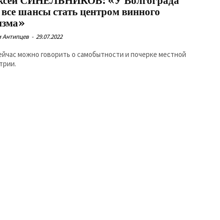
ксей СИНЕЛЬНИКОВ: «У Волгограда
ь все шансы стать центром винного
изма»
 Антипцев
-
29.07.2022
ейчас можно говорить о самобытности и почерке местной
трии.