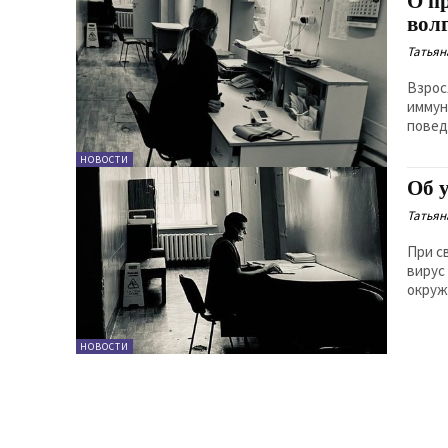
О п
вол
Татьян
Взрос
иммун
повед
НОВОСТИ
Об 
Татьян
При с
вирус
окруж
НОВОСТИ