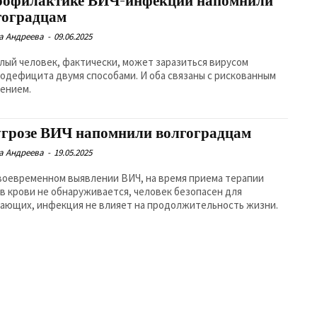
рофилактике ВИЧ-инфекции напомнили
гоградцам
а Андреева
-
09.06.2025
лый человек, фактически, может заразиться вирусом
одефицита двумя способами. И оба связаны с рискованным
ением.
угрозе ВИЧ напомнили волгоградцам
а Андреева
-
19.05.2025
воевременном выявлении ВИЧ, на время приема терапии
 в крови не обнаруживается, человек безопасен для
ающих, инфекция не влияет на продолжительность жизни.