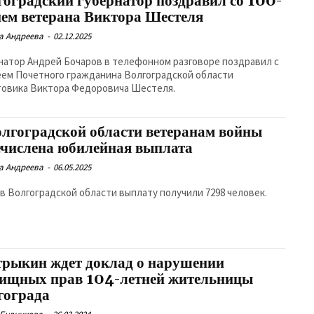
гоградский губернатор поздравил со 100-
ием ветерана Виктора Шестеля
а Андреева
-
02.12.2025
натор Андрей Бочаров в телефонном разговоре поздравил с
ем Почетного гражданина Волгоградской области
овика Виктора Федоровича Шестеля.
олгоградской области ветеранам войны
ечислена юбилейная выплата
а Андреева
-
06.05.2025
 в Волгоградской области выплату получили 7298 человек.
трыкин ждет доклад о нарушении
ищных прав 104-летней жительницы
гограда