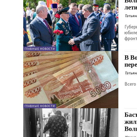
Вол
лет
Татьян
Губер
юбиле
фронт
ГЛАВНЫЕ НОВОСТИ
В В
пер
Татьян
Всего
ГЛАВНЫЕ НОВОСТИ
Бас
жил
Вол