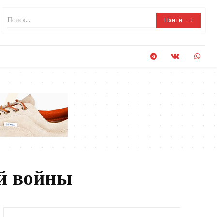
Поиск...
Найти
й войны