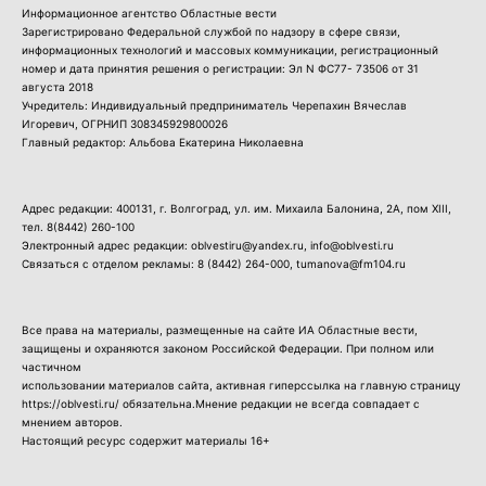
Информационное агентство Областные вести
Зарегистрировано Федеральной службой по надзору в сфере связи,
информационных технологий и массовых коммуникации, регистрационный
номер и дата принятия решения о регистрации: Эл N ФС77- 73506 от 31
августа 2018
Учредитель: Индивидуальный предприниматель Черепахин Вячеслав
Игоревич, ОГРНИП 308345929800026
Главный редактор: Альбова Екатерина Николаевна
Адрес редакции: 400131, г. Волгоград, ул. им. Михаила Балонина, 2А, пом XIII,
тел.
8(8442) 260-100
Электронный адрес редакции: oblvestiru@yandex.ru, info@oblvesti.ru
Связаться с отделом рекламы:
8 (8442) 264-000
, tumanova@fm104.ru
Все права на материалы, размещенные на сайте ИА Областные вести,
защищены и охраняются законом Российской Федерации. При полном или
частичном
использовании материалов сайта, активная гиперссылка на главную страницу
https://oblvesti.ru/ обязательна.Мнение редакции не всегда совпадает с
мнением авторов.
Настоящий ресурс содержит материалы 16+