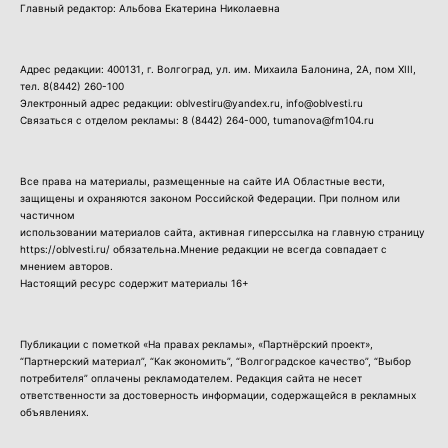
Главный редактор: Альбова Екатерина Николаевна
Адрес редакции: 400131, г. Волгоград, ул. им. Михаила Балонина, 2А, пом XIII,
тел.
8(8442) 260-100
Электронный адрес редакции: oblvestiru@yandex.ru, info@oblvesti.ru
Связаться с отделом рекламы:
8 (8442) 264-000
, tumanova@fm104.ru
Все права на материалы, размещенные на сайте ИА Областные вести,
защищены и охраняются законом Российской Федерации. При полном или
частичном
использовании материалов сайта, активная гиперссылка на главную страницу
https://oblvesti.ru/ обязательна.Мнение редакции не всегда совпадает с
мнением авторов.
Настоящий ресурс содержит материалы 16+
Публикации с пометкой «На правах рекламы», «Партнёрский проект»,
“Партнерский материал”, “Как экономить”, “Волгоградское качество”, “Выбор
потребителя” оплачены рекламодателем. Редакция сайта не несет
ответственности за достоверность информации, содержащейся в рекламных
объявлениях.