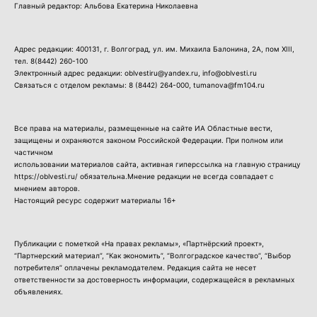
Главный редактор: Альбова Екатерина Николаевна
Адрес редакции: 400131, г. Волгоград, ул. им. Михаила Балонина, 2А, пом XIII,
тел.
8(8442) 260-100
Электронный адрес редакции: oblvestiru@yandex.ru, info@oblvesti.ru
Связаться с отделом рекламы:
8 (8442) 264-000
, tumanova@fm104.ru
Все права на материалы, размещенные на сайте ИА Областные вести,
защищены и охраняются законом Российской Федерации. При полном или
частичном
использовании материалов сайта, активная гиперссылка на главную страницу
https://oblvesti.ru/ обязательна.Мнение редакции не всегда совпадает с
мнением авторов.
Настоящий ресурс содержит материалы 16+
Публикации с пометкой «На правах рекламы», «Партнёрский проект»,
“Партнерский материал”, “Как экономить”, “Волгоградское качество”, “Выбор
потребителя” оплачены рекламодателем. Редакция сайта не несет
ответственности за достоверность информации, содержащейся в рекламных
объявлениях.