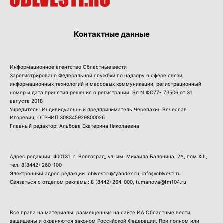
Контактные данные
Информационное агентство Областные вести
Зарегистрировано Федеральной службой по надзору в сфере связи,
информационных технологий и массовых коммуникации, регистрационный
номер и дата принятия решения о регистрации: Эл N ФС77- 73506 от 31
августа 2018
Учредитель: Индивидуальный предприниматель Черепахин Вячеслав
Игоревич, ОГРНИП 308345929800026
Главный редактор: Альбова Екатерина Николаевна
Адрес редакции: 400131, г. Волгоград, ул. им. Михаила Балонина, 2А, пом XIII,
тел.
8(8442) 260-100
Электронный адрес редакции: oblvestiru@yandex.ru, info@oblvesti.ru
Связаться с отделом рекламы:
8 (8442) 264-000
, tumanova@fm104.ru
Все права на материалы, размещенные на сайте ИА Областные вести,
защищены и охраняются законом Российской Федерации. При полном или