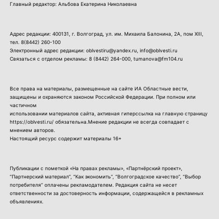
Главный редактор: Альбова Екатерина Николаевна
Адрес редакции: 400131, г. Волгоград, ул. им. Михаила Балонина, 2А, пом XIII,
тел.
8(8442) 260-100
Электронный адрес редакции: oblvestiru@yandex.ru, info@oblvesti.ru
Связаться с отделом рекламы:
8 (8442) 264-000
, tumanova@fm104.ru
Все права на материалы, размещенные на сайте ИА Областные вести,
защищены и охраняются законом Российской Федерации. При полном или
частичном
использовании материалов сайта, активная гиперссылка на главную страницу
https://oblvesti.ru/ обязательна.Мнение редакции не всегда совпадает с
мнением авторов.
Настоящий ресурс содержит материалы 16+
Публикации с пометкой «На правах рекламы», «Партнёрский проект»,
“Партнерский материал”, “Как экономить”, “Волгоградское качество”, “Выбор
потребителя” оплачены рекламодателем. Редакция сайта не несет
ответственности за достоверность информации, содержащейся в рекламных
объявлениях.