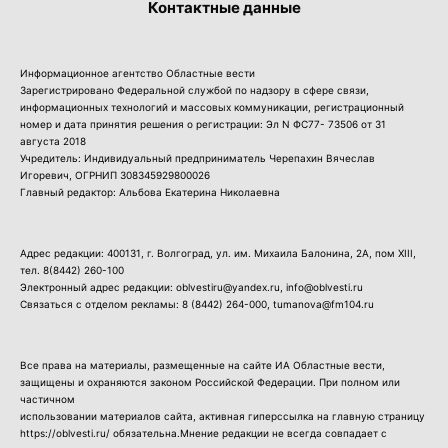
Контактные данные
Информационное агентство Областные вести
Зарегистрировано Федеральной службой по надзору в сфере связи,
информационных технологий и массовых коммуникации, регистрационный
номер и дата принятия решения о регистрации: Эл N ФС77- 73506 от 31
августа 2018
Учредитель: Индивидуальный предприниматель Черепахин Вячеслав
Игоревич, ОГРНИП 308345929800026
Главный редактор: Альбова Екатерина Николаевна
Адрес редакции: 400131, г. Волгоград, ул. им. Михаила Балонина, 2А, пом XIII,
тел.
8(8442) 260-100
Электронный адрес редакции: oblvestiru@yandex.ru, info@oblvesti.ru
Связаться с отделом рекламы:
8 (8442) 264-000
, tumanova@fm104.ru
Все права на материалы, размещенные на сайте ИА Областные вести,
защищены и охраняются законом Российской Федерации. При полном или
частичном
использовании материалов сайта, активная гиперссылка на главную страницу
https://oblvesti.ru/ обязательна.Мнение редакции не всегда совпадает с