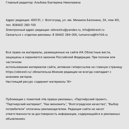
Главный редактор: Альбова Екатерина Николаевна
Адрес редакции: 400131, г. Волгоград, ул. им. Михаила Балонина, 2А, пом XIII,
тел.
8(8442) 260-100
Электронный адрес редакции: oblvestiru@yandex.ru, info@oblvesti.ru
Связаться с отделом рекламы:
8 (8442) 264-000
, tumanova@fm104.ru
Все права на материалы, размещенные на сайте ИА Областные вести,
защищены и охраняются законом Российской Федерации. При полном или
частичном
использовании материалов сайта, активная гиперссылка на главную страницу
https://oblvesti.ru/ обязательна.Мнение редакции не всегда совпадает с
мнением авторов.
Настоящий ресурс содержит материалы 16+
Публикации с пометкой «На правах рекламы», «Партнёрский проект»,
“Партнерский материал”, “Как экономить”, “Волгоградское качество”, “Выбор
потребителя” оплачены рекламодателем. Редакция сайта не несет
ответственности за достоверность информации, содержащейся в рекламных
объявлениях.