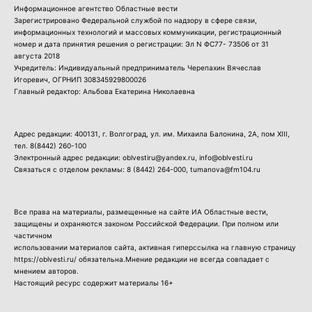
Информационное агентство Областные вести
Зарегистрировано Федеральной службой по надзору в сфере связи,
информационных технологий и массовых коммуникации, регистрационный
номер и дата принятия решения о регистрации: Эл N ФС77- 73506 от 31
августа 2018
Учредитель: Индивидуальный предприниматель Черепахин Вячеслав
Игоревич, ОГРНИП 308345929800026
Главный редактор: Альбова Екатерина Николаевна
Адрес редакции: 400131, г. Волгоград, ул. им. Михаила Балонина, 2А, пом XIII,
тел.
8(8442) 260-100
Электронный адрес редакции: oblvestiru@yandex.ru, info@oblvesti.ru
Связаться с отделом рекламы:
8 (8442) 264-000
, tumanova@fm104.ru
Все права на материалы, размещенные на сайте ИА Областные вести,
защищены и охраняются законом Российской Федерации. При полном или
частичном
использовании материалов сайта, активная гиперссылка на главную страницу
https://oblvesti.ru/ обязательна.Мнение редакции не всегда совпадает с
мнением авторов.
Настоящий ресурс содержит материалы 16+