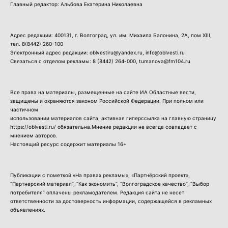
Главный редактор: Альбова Екатерина Николаевна
Адрес редакции: 400131, г. Волгоград, ул. им. Михаила Балонина, 2А, пом XIII,
тел.
8(8442) 260-100
Электронный адрес редакции: oblvestiru@yandex.ru, info@oblvesti.ru
Связаться с отделом рекламы:
8 (8442) 264-000
, tumanova@fm104.ru
Все права на материалы, размещенные на сайте ИА Областные вести,
защищены и охраняются законом Российской Федерации. При полном или
частичном
использовании материалов сайта, активная гиперссылка на главную страницу
https://oblvesti.ru/ обязательна.Мнение редакции не всегда совпадает с
мнением авторов.
Настоящий ресурс содержит материалы 16+
Публикации с пометкой «На правах рекламы», «Партнёрский проект»,
“Партнерский материал”, “Как экономить”, “Волгоградское качество”, “Выбор
потребителя” оплачены рекламодателем. Редакция сайта не несет
ответственности за достоверность информации, содержащейся в рекламных
объявлениях.