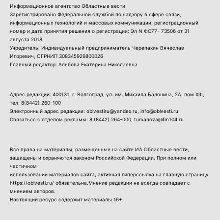
Информационное агентство Областные вести
Зарегистрировано Федеральной службой по надзору в сфере связи,
информационных технологий и массовых коммуникации, регистрационный
номер и дата принятия решения о регистрации: Эл N ФС77- 73506 от 31
августа 2018
Учредитель: Индивидуальный предприниматель Черепахин Вячеслав
Игоревич, ОГРНИП 308345929800026
Главный редактор: Альбова Екатерина Николаевна
Адрес редакции: 400131, г. Волгоград, ул. им. Михаила Балонина, 2А, пом XIII,
тел.
8(8442) 260-100
Электронный адрес редакции: oblvestiru@yandex.ru, info@oblvesti.ru
Связаться с отделом рекламы:
8 (8442) 264-000
, tumanova@fm104.ru
Все права на материалы, размещенные на сайте ИА Областные вести,
защищены и охраняются законом Российской Федерации. При полном или
частичном
использовании материалов сайта, активная гиперссылка на главную страницу
https://oblvesti.ru/ обязательна.Мнение редакции не всегда совпадает с
мнением авторов.
Настоящий ресурс содержит материалы 16+