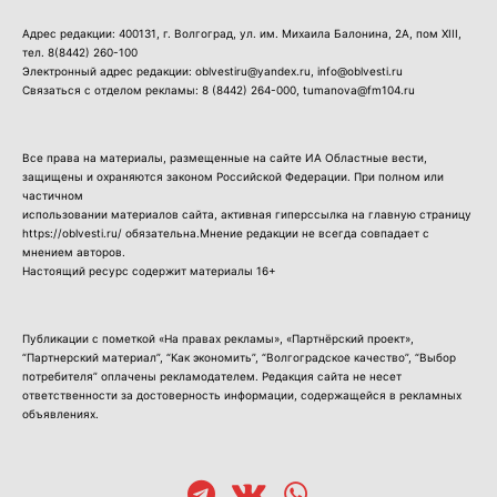
Адрес редакции: 400131, г. Волгоград, ул. им. Михаила Балонина, 2А, пом XIII,
тел.
8(8442) 260-100
Электронный адрес редакции: oblvestiru@yandex.ru, info@oblvesti.ru
Связаться с отделом рекламы:
8 (8442) 264-000
, tumanova@fm104.ru
Все права на материалы, размещенные на сайте ИА Областные вести,
защищены и охраняются законом Российской Федерации. При полном или
частичном
использовании материалов сайта, активная гиперссылка на главную страницу
https://oblvesti.ru/ обязательна.Мнение редакции не всегда совпадает с
мнением авторов.
Настоящий ресурс содержит материалы 16+
Публикации с пометкой «На правах рекламы», «Партнёрский проект»,
“Партнерский материал”, “Как экономить”, “Волгоградское качество”, “Выбор
потребителя” оплачены рекламодателем. Редакция сайта не несет
ответственности за достоверность информации, содержащейся в рекламных
объявлениях.