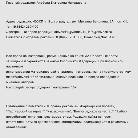
Главный редактор: Альбова Екатерина Николаевна
Адрес редакции: 400131, г. Волгоград, ул. им. Михаила Балонина, 2А, пом XIII,
тел.
8(8442) 260-100
Электронный адрес редакции: oblvestiru@yandex.ru, info@oblvesti.ru
Связаться с отделом рекламы:
8 (8442) 264-000
, tumanova@fm104.ru
Все права на материалы, размещенные на сайте ИА Областные вести,
защищены и охраняются законом Российской Федерации. При полном или
частичном
использовании материалов сайта, активная гиперссылка на главную страницу
https://oblvesti.ru/ обязательна.Мнение редакции не всегда совпадает с
мнением авторов.
Настоящий ресурс содержит материалы 16+
Публикации с пометкой «На правах рекламы», «Партнёрский проект»,
“Партнерский материал”, “Как экономить”, “Волгоградское качество”, “Выбор
потребителя” оплачены рекламодателем. Редакция сайта не несет
ответственности за достоверность информации, содержащейся в рекламных
объявлениях.