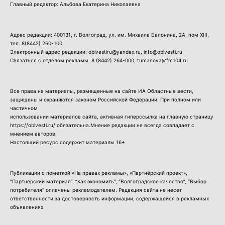
Главный редактор: Альбова Екатерина Николаевна
Адрес редакции: 400131, г. Волгоград, ул. им. Михаила Балонина, 2А, пом XIII,
тел.
8(8442) 260-100
Электронный адрес редакции: oblvestiru@yandex.ru, info@oblvesti.ru
Связаться с отделом рекламы:
8 (8442) 264-000
, tumanova@fm104.ru
Все права на материалы, размещенные на сайте ИА Областные вести,
защищены и охраняются законом Российской Федерации. При полном или
частичном
использовании материалов сайта, активная гиперссылка на главную страницу
https://oblvesti.ru/ обязательна.Мнение редакции не всегда совпадает с
мнением авторов.
Настоящий ресурс содержит материалы 16+
Публикации с пометкой «На правах рекламы», «Партнёрский проект»,
“Партнерский материал”, “Как экономить”, “Волгоградское качество”, “Выбор
потребителя” оплачены рекламодателем. Редакция сайта не несет
ответственности за достоверность информации, содержащейся в рекламных
объявлениях.