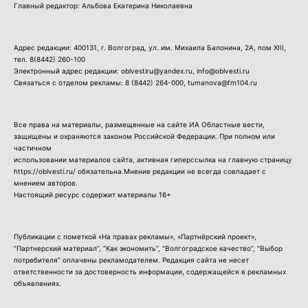
Главный редактор: Альбова Екатерина Николаевна
Адрес редакции: 400131, г. Волгоград, ул. им. Михаила Балонина, 2А, пом XIII,
тел.
8(8442) 260-100
Электронный адрес редакции: oblvestiru@yandex.ru, info@oblvesti.ru
Связаться с отделом рекламы:
8 (8442) 264-000
, tumanova@fm104.ru
Все права на материалы, размещенные на сайте ИА Областные вести,
защищены и охраняются законом Российской Федерации. При полном или
частичном
использовании материалов сайта, активная гиперссылка на главную страницу
https://oblvesti.ru/ обязательна.Мнение редакции не всегда совпадает с
мнением авторов.
Настоящий ресурс содержит материалы 16+
Публикации с пометкой «На правах рекламы», «Партнёрский проект»,
“Партнерский материал”, “Как экономить”, “Волгоградское качество”, “Выбор
потребителя” оплачены рекламодателем. Редакция сайта не несет
ответственности за достоверность информации, содержащейся в рекламных
объявлениях.