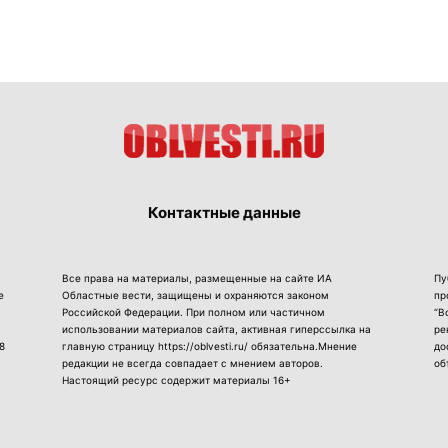
Контактные данные
Все права на материалы, размещенные на сайте ИА
Пу
е
Областные вести, защищены и охраняются законом
пр
Российской Федерации. При полном или частичном
“В
использовании материалов сайта, активная гиперссылка на
ре
8
главную страницу https://oblvesti.ru/ обязательна.Мнение
до
редакции не всегда совпадает с мнением авторов.
об
Настоящий ресурс содержит материалы 16+