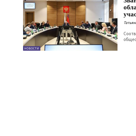
Зва
обл
уча
Татьян
Соотв
общес
НОВОСТИ