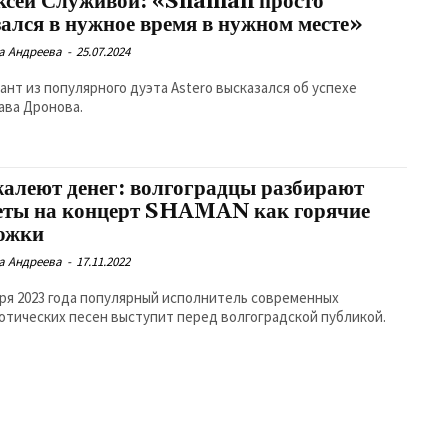
ксей Служивой: «Shaman просто
зался в нужное время в нужном месте»
а Андреева
-
25.07.2024
ант из популярного дуэта Astero высказался об успехе
ава Дронова.
жалеют денег: волгоградцы разбирают
еты на концерт SHAMAN как горячие
ожки
а Андреева
-
17.11.2022
аря 2023 года популярный исполнитель современных
отических песен выступит перед волгоградской публикой.