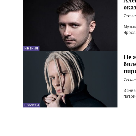
Але
ока
Татьян
Музык
Яросл
МНЕНИЯ
Не 
бил
пир
Татьян
8 янв
патри
НОВОСТИ