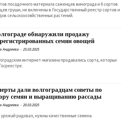
ртов посадочного материала саженцев винограда и 6 сортов
цев груши, не включены в Государственный реестр сортов и
дов сельскохозяйственных растений.
олгограде обнаружили продажу
арегистрированных семян овощей
а Андреева
-
25.03.2025
гоградском интернет-магазина продавались сорта, которых
 Госреестре.
перты дали волгоградцам советы по
ору семян и выращиванию рассады
а Андреева
-
20.03.2025
 урожай радовал, нужны качественные семена.