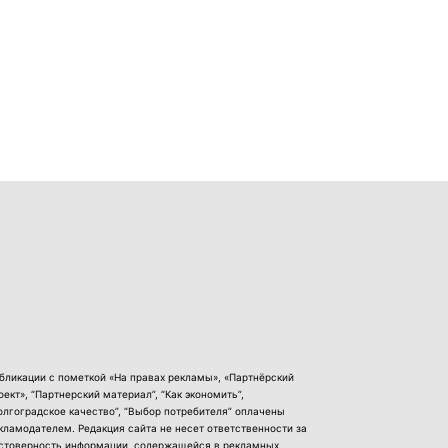
бликации с пометкой «На правах рекламы», «Партнёрский
оект», “Партнерский материал”, “Как экономить”,
олгоградское качество”, “Выбор потребителя” оплачены
кламодателем. Редакция сайта не несет ответственности за
стоверность информации, содержащейся в рекламных