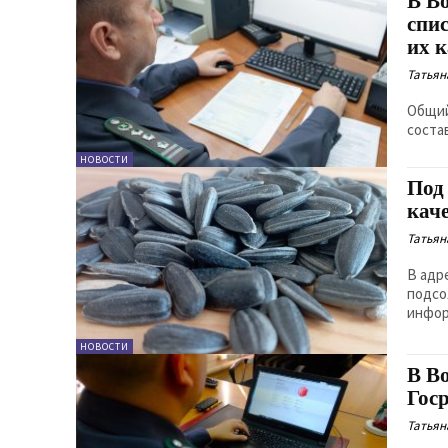
В В
спис
их к
Татьян
Общий
состав
НОВОСТИ
Под
кач
Татьян
В адр
подсо
инфор
НОВОСТИ
В В
Госр
Татьян