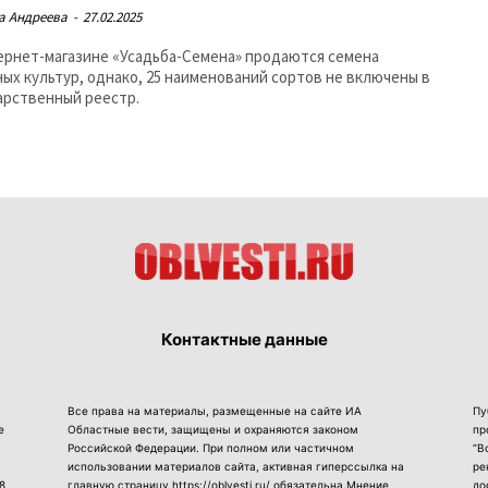
а Андреева
-
27.02.2025
ернет-магазине «Усадьба-Семена» продаются семена
ых культур, однако, 25 наименований сортов не включены в
арственный реестр.
Контактные данные
Все права на материалы, размещенные на сайте ИА
Пу
е
Областные вести, защищены и охраняются законом
пр
Российской Федерации. При полном или частичном
“В
использовании материалов сайта, активная гиперссылка на
ре
8
главную страницу https://oblvesti.ru/ обязательна.Мнение
до