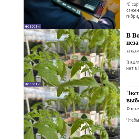
45 со
сажен
гибри
НОВОСТИ
В В
нез
Татьян
В вол
нет в
НОВОСТИ
Экс
выб
Татьян
Чтобы