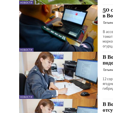
НОВОСТИ
50 
в В
Татьян
В асс
томата
морко
огурц
НОВОСТИ
В В
под
Татьян
12 со
ягодн
гибри
НОВОСТИ
В В
отс