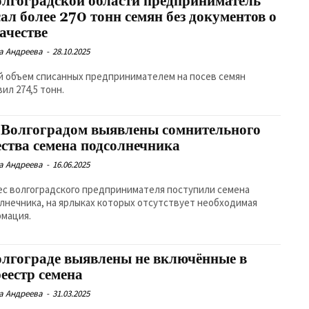
олгоградской области предприниматель
ал более 270 тонн семян без документов о
ачестве
а Андреева
-
28.10.2025
 объем списанных предпринимателем на посев семян
ил 274,5 тонн.
 Волгоградом выявлены сомнительного
ества семена подсолнечника
а Андреева
-
16.06.2025
ес волгоградского предпринимателя поступили семена
лнечника, на ярлыках которых отсутствует необходимая
мация.
олгограде выявлены не включённые в
еестр семена
а Андреева
-
31.03.2025