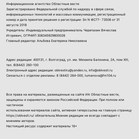
Информационное агентство Областные вести
Зарегистрировано Федеральной службой по надзору в сфере связи,
информационных технологий и массовых коммуникации, регистрационный
номер и дата принятия решения о регистрации: Эл N ФС77- 73506 от 31
августа 2018
Учредитель: Индивидуальный предприниматель Черепахин Вячеслав
Игоревич, ОГРНИП 308345929800026
Главный редактор: Альбова Екатерина Николаевна
Адрес редакции: 400131, г. Волгоград, ул. им. Михаила Балонина, 2А, пом XIII,
тел.
8(8442) 260-100
Электронный адрес редакции: oblvestiru@yandex.ru, info@oblvesti.ru
Связаться с отделом рекламы:
8 (8442) 264-000
, tumanova@fm104.ru
Все права на материалы, размещенные на сайте ИА Областные вести,
защищены и охраняются законом Российской Федерации. При полном или
частичном
использовании материалов сайта, активная гиперссылка на главную страницу
https://oblvesti.ru/ обязательна.Мнение редакции не всегда совпадает с
мнением авторов.
Настоящий ресурс содержит материалы 16+