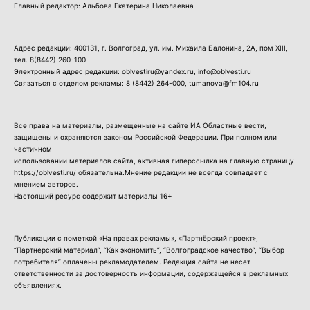
Главный редактор: Альбова Екатерина Николаевна
Адрес редакции: 400131, г. Волгоград, ул. им. Михаила Балонина, 2А, пом XIII,
тел.
8(8442) 260-100
Электронный адрес редакции: oblvestiru@yandex.ru, info@oblvesti.ru
Связаться с отделом рекламы:
8 (8442) 264-000
, tumanova@fm104.ru
Все права на материалы, размещенные на сайте ИА Областные вести,
защищены и охраняются законом Российской Федерации. При полном или
частичном
использовании материалов сайта, активная гиперссылка на главную страницу
https://oblvesti.ru/ обязательна.Мнение редакции не всегда совпадает с
мнением авторов.
Настоящий ресурс содержит материалы 16+
Публикации с пометкой «На правах рекламы», «Партнёрский проект»,
“Партнерский материал”, “Как экономить”, “Волгоградское качество”, “Выбор
потребителя” оплачены рекламодателем. Редакция сайта не несет
ответственности за достоверность информации, содержащейся в рекламных
объявлениях.