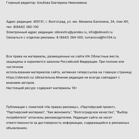
Главный редактор: Альбова Екатерина Николаевна
Адрес редакции: 400131, г. Волгоград, ул. им. Михаила Балонина, 2А, пом XIII,
тел.
8(8442) 260-100
Электронный адрес редакции: oblvestiru@yandex.ru, info@oblvesti.ru
Связаться с отделом рекламы:
8 (8442) 264-000
, tumanova@fm104.ru
Все права на материалы, размещенные на сайте ИА Областные вести,
защищены и охраняются законом Российской Федерации. При полном или
частичном
использовании материалов сайта, активная гиперссылка на главную страницу
https://oblvesti.ru/ обязательна.Мнение редакции не всегда совпадает с
мнением авторов.
Настоящий ресурс содержит материалы 16+
Публикации с пометкой «На правах рекламы», «Партнёрский проект»,
“Партнерский материал”, “Как экономить”, “Волгоградское качество”, “Выбор
потребителя” оплачены рекламодателем. Редакция сайта не несет
ответственности за достоверность информации, содержащейся в рекламных
объявлениях.